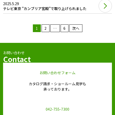
2025.5.29
テレビ東京 ”カンブリア宮殿”で取り上げられました
投
1
2
…
6
次へ
稿
の
ペ
お問い合わせ
ー
Contact
ジ
送
お問い合わせフォーム
り
カタログ請求・ショールーム見学も
承っております。
042-755-7300